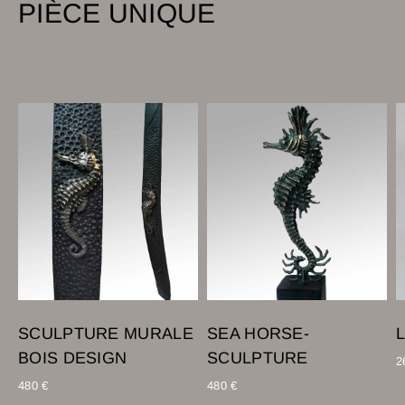
PIÈCE UNIQUE
SCULPTURE MURALE
SEA HORSE-
BOIS DESIGN
SCULPTURE
2
480
€
480
€