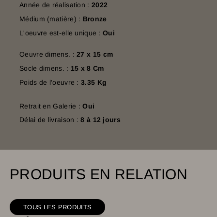
Année de réalisation :
2022
Médium (matière) :
Bronze
L'oeuvre est-elle unique :
Oui
Oeuvre dimens. :
27 x 15 cm
Socle dimens. :
15 x 8 Cm
Poids de l'oeuvre :
3.35 Kg
Retrait en Galerie :
Oui
Délai de livraison :
8 à 12 jours
PRODUITS EN RELATION
TOUS LES PRODUITS