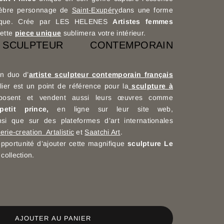
élèbre personnage de
Saint-Exupéry
dans une forme
ifique. Crée par LES HELENES
Artistes femmes
Cette
piece unique
sublimera votre intérieur.
SCULPTEUR CONTEMPORAIN
n duo d’
artiste sculpteur contemporain français
ier est un point de référence pour la
sculpture à
xposent et vendent aussi leurs œuvres comme
petit prince,
en ligne sur leur site web,
nsi que sur des plateformes d’art internationales
lerie-creation
Artalistic
et
Saatchi Art
.
pportunité d’ajouter cette magnifique
sculpture Le
collection.
AJOUTER AU PANIER