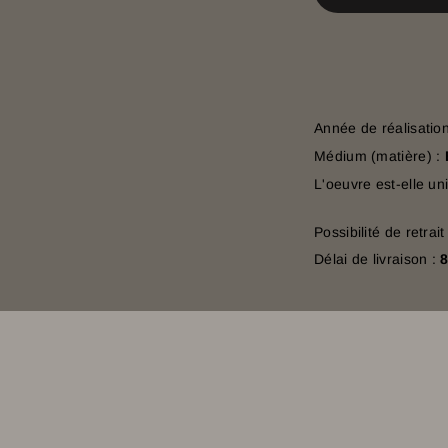
Année de réalisatio
Médium (matière) :
L'oeuvre est-elle un
Possibilité de retrai
Délai de livraison :
8
N