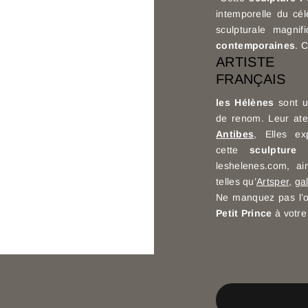
intemporelle du c
sculpturale magn
contemporaines
. 
ARTISTE 
FRANÇAIS
les Hélènes
sont u
de renom. Leur atel
Antibes
, Elles e
cette
sculpture 
leshelenes.com, ai
telles qu’
Artsper,
ga
Ne manquez pas l’o
Petit Prince
à votre 