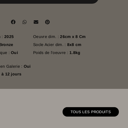
n :
2025
Oeuvre dim. :
26cm x 8 Cm
Bronze
Socle Acier dim. :
8x8 cm
ique :
Oui
Poids de l'oeuvre :
1.8kg
t en Galerie :
Oui
 à 12 jours
TOUS LES PRODUITS