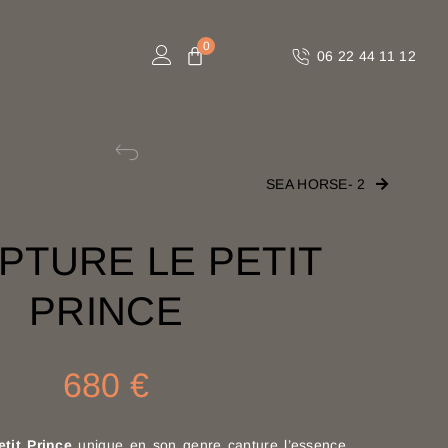
06 22 44 11 12
SEA HORSE- 2
PTURE LE PETIT
PRINCE
680
€
etit Prince
unique en son genre capture l’essence