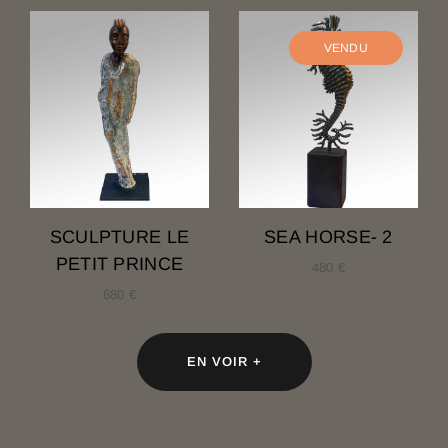
SCULPTURE LE
SEA HORSE- 2
PETIT PRINCE
480
€
680
€
EN VOIR +