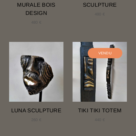
MURALE BOIS
SCULPTURE
DESIGN
480
€
480
€
LUNA SCULPTURE
TIKI TIKI TOTEM
260
€
440
€