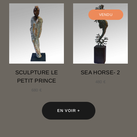
SCULPTURE LE
SEA HORSE- 2
PETIT PRINCE
480
€
680
€
EN VOIR +