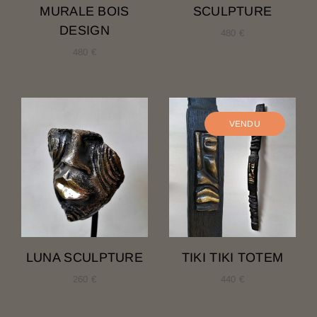
MURALE BOIS
SCULPTURE
DESIGN
480
€
480
€
LUNA SCULPTURE
TIKI TIKI TOTEM
260
€
440
€